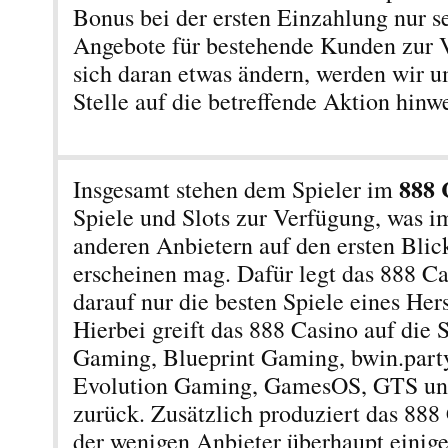
Bonus bei der ersten Einzahlung nur se
Angebote für bestehende Kunden zur V
sich daran etwas ändern, werden wir 
Stelle auf die betreffende Aktion hinw
888 
Insgesamt stehen dem Spieler im
Spiele und Slots zur Verfügung, was i
anderen Anbietern auf den ersten Blic
erscheinen mag. Dafür legt das 888 C
darauf nur die besten Spiele eines Hers
Hierbei greift das 888 Casino auf die
Gaming, Blueprint Gaming, bwin.party
Evolution Gaming, GamesOS, GTS un
zurück. Zusätzlich produziert das 888 
der wenigen Anbieter überhaupt einige