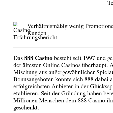
Verhältnismäßig wenig Promotione
Kunden
888 Casino
Das
besteht seit 1997 und g
der ältesten Online Casinos überhaupt. 
Mischung aus außergewöhnlicher Spielau
Bonusangeboten konnte sich 888 dabei al
erfolgreichsten Anbieter in der Glückss
etablieren. Seit der Gründung haben bere
Millionen Menschen dem 888 Casino ihr
geschenkt.