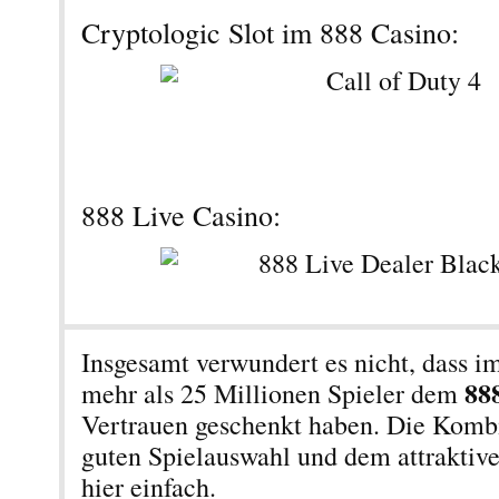
Cryptologic Slot im 888 Casino:
888 Live Casino:
Insgesamt verwundert es nicht, dass i
88
mehr als 25 Millionen Spieler dem
Vertrauen geschenkt haben. Die Kombi
guten Spielauswahl und dem attraktiv
hier einfach.