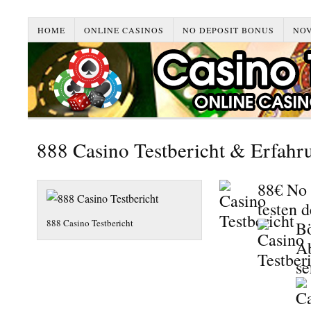
HOME
ONLINE CASINOS
NO DEPOSIT BONUS
NOV
888 Casino Testbericht & Erfahr
88€ No
testen 
888 Casino Testbericht
Bö
Ab
se