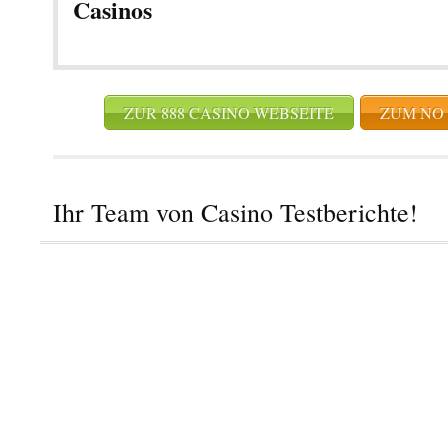
Casinos
ZUR 888 CASINO WEBSEITE
ZUM NO 
Ihr Team von Casino Testberichte!