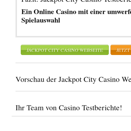
Ein Online Casino mit einer umwer
Spielauswahl
JACKPOT CITY CASINO WEBSEITE
JETZT
Vorschau der Jackpot City Casino We
Ihr Team von Casino Testberichte!