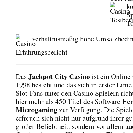
ko
S
Te
verhältnismäßig hohe Umsatzbedi
Jackpot City Casino
Das
ist ein Online 
1998 besteht und das sich in erster Linie
Slot-Fans unter den Casino Spielern rich
hier mehr als 450 Titel des Software Her
Microgaming
zur Verfügung. Die Spie
erfreuen sich nicht nur aufgrund ihrer 
großer Beliebtheit, sondern vor allem au