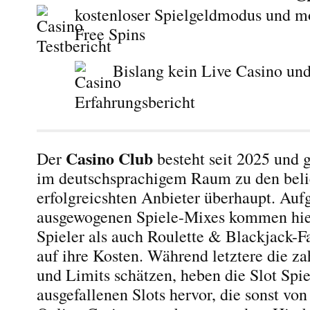
kostenloser Spielgeldmodus und mo
Free Spins
Bislang kein Live Casino un
Casino Club
Der
besteht seit 2025 und g
im deutschsprachigem Raum zu den beli
erfolgreicshten Anbieter überhaupt. Auf
ausgewogenen Spiele-Mixes kommen hier
Spieler als auch Roulette & Blackjack-
auf ihre Kosten. Während letztere die za
und Limits schätzen, heben die Slot Spie
ausgefallenen Slots hervor, die sonst v