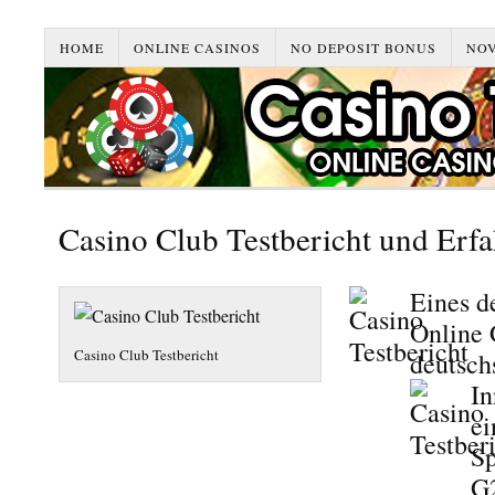
HOME
ONLINE CASINOS
NO DEPOSIT BONUS
NOV
Casino Club Testbericht und Erf
Eines d
Online 
Casino Club Testbericht
deutsc
In
ei
S
G