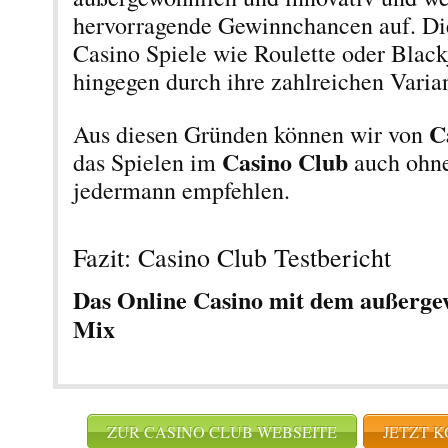
hervorragende Gewinnchancen auf. Die
Casino Spiele wie Roulette oder Blac
hingegen durch ihre zahlreichen Varia
C
Aus diesen Gründen können wir von
Casino Club
das Spielen im
auch ohn
jedermann empfehlen.
Fazit: Casino Club Testbericht
Das Online Casino mit dem außergew
Mix
ZUR CASINO CLUB WEBSEITE
JETZT K