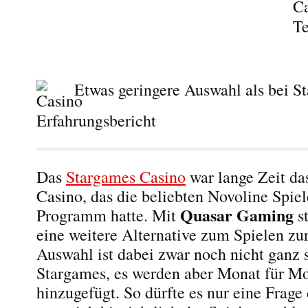
Etwas geringere Auswahl als bei S
Das
Stargames Casino
war lange Zeit da
Casino, das die beliebten Novoline Spie
Quasar Gaming
Programm hatte. Mit
st
eine weitere Alternative zum Spielen zu
Auswahl ist dabei zwar noch nicht ganz 
Stargames, es werden aber Monat für Mo
hinzugefügt. So dürfte es nur eine Frage 