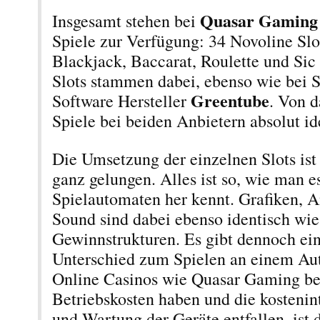
Quasar Gaming
Insgesamt stehen bei
Spiele zur Verfügung: 34 Novoline Slo
Blackjack, Baccarat, Roulette und Sic
Slots stammen dabei, ebenso wie bei 
Greentube
Software Hersteller
. Von d
Spiele bei beiden Anbietern absolut id
Die Umsetzung der einzelnen Slots ist
ganz gelungen. Alles ist so, wie man e
Spielautomaten her kennt. Grafiken, 
Sound sind dabei ebenso identisch wie
Gewinnstrukturen. Es gibt dennoch ei
Unterschied zum Spielen an einem Au
Online Casinos wie Quasar Gaming be
Betriebskosten haben und die kostenin
und Wartung der Geräte entfallen, ist 