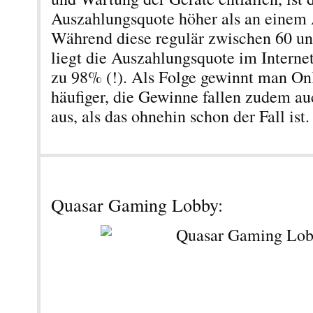
Auszahlungsquote höher als an einem
Während diese regulär zwischen 60 un
liegt die Auszahlungsquote im Internet
zu 98% (!). Als Folge gewinnt man Onl
häufiger, die Gewinne fallen zudem au
aus, als das ohnehin schon der Fall ist.
Quasar Gaming Lobby: