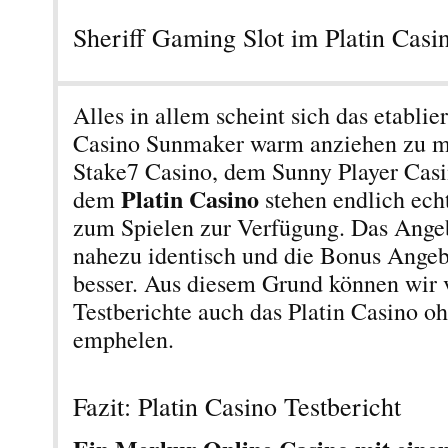
Sheriff Gaming Slot im Platin Casi
Alles in allem scheint sich das etabli
Casino Sunmaker warm anziehen zu m
Stake7 Casino, dem Sunny Player Cas
Platin Casino
dem
stehen endlich ech
zum Spielen zur Verfügung. Das Angeb
nahezu identisch und die Bonus Angeb
besser. Aus diesem Grund können wir 
Testberichte auch das Platin Casino 
emphelen.
Fazit: Platin Casino Testbericht