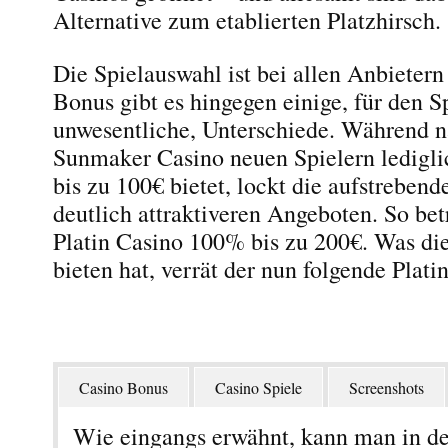
Alternative zum etablierten Platzhirsch.
Die Spielauswahl ist bei allen Anbieter
Bonus gibt es hingegen einige, für den Sp
unwesentliche, Unterschiede. Während 
Sunmaker Casino neuen Spielern ledigl
bis zu 100€ bietet, lockt die aufstreben
deutlich attraktiveren Angeboten. So be
Platin Casino 100% bis zu 200€. Was die
bieten hat, verrät der nun folgende Plati
Casino Bonus
Casino Spiele
Screenshots
Wie eingangs erwähnt, kann man in d