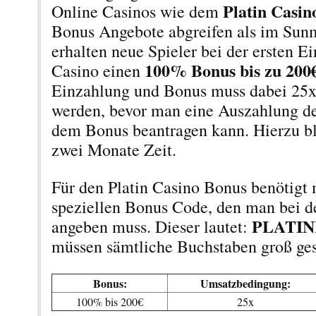
Platin Casin
Online Casinos wie dem
Bonus Angebote abgreifen als im Sun
erhalten neue Spieler bei der ersten E
100% Bonus bis zu 200
Casino einen
Einzahlung und Bonus muss dabei 25x
werden, bevor man eine Auszahlung d
dem Bonus beantragen kann. Hierzu b
zwei Monate Zeit.
Für den Platin Casino Bonus benötigt
speziellen Bonus Code, den man bei d
PLATIN
angeben muss. Dieser lautet:
müssen sämtliche Buchstaben groß ge
Bonus:
Umsatzbedingung:
100% bis 200€
25x