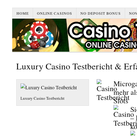
HOME
ONLINE CASINOS
NO DEPOSIT BONUS
NOV
Luxury Casino Testbericht & Er
Microg
mehr al
Luxury Casino Testbericht
Slots
Si
– 
ko