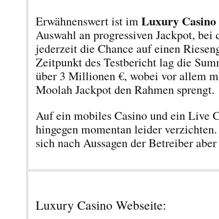
Luxury Casino
Erwähnenswert ist im
Auswahl an progressiven Jackpot, bei
jederzeit die Chance auf einen Riese
Zeitpunkt des Testbericht lag die Sum
über 3 Millionen €, wobei vor allem 
Moolah Jackpot den Rahmen sprengt.
Auf ein mobiles Casino und ein Live
hingegen momentan leider verzichten.
sich nach Aussagen der Betreiber aber 
Luxury Casino Webseite: