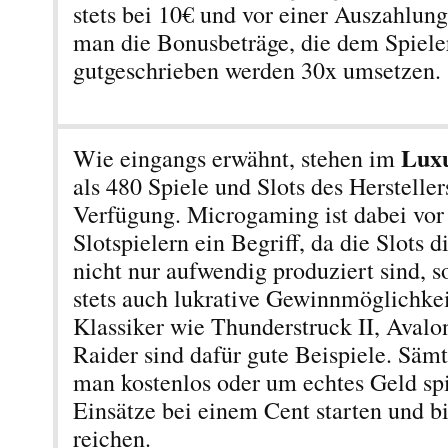
stets bei 10€ und vor einer Auszahlu
man die Bonusbeträge, die dem Spiele
gutgeschrieben werden 30x umsetzen.
Lux
Wie eingangs erwähnt, stehen im
als 480 Spiele und Slots des Herstell
Verfügung. Microgaming ist dabei vor
Slotspielern ein Begriff, da die Slots d
nicht nur aufwendig produziert sind, 
stets auch lukrative Gewinnmöglichkei
Klassiker wie Thunderstruck II, Aval
Raider sind dafür gute Beispiele. Säm
man kostenlos oder um echtes Geld spi
Einsätze bei einem Cent starten und b
reichen.