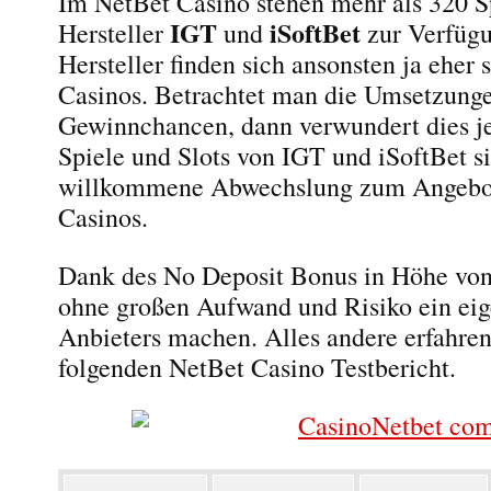
Im NetBet Casino stehen mehr als 320 Sp
IGT
iSoftBet
Hersteller
und
zur Verfügu
Hersteller finden sich ansonsten ja eher 
Casinos. Betrachtet man die Umsetzunge
Gewinnchancen, dann verwundert dies j
Spiele und Slots von IGT und iSoftBet s
willkommene Abwechslung zum Angebot
Casinos.
Dank des No Deposit Bonus in Höhe von
ohne großen Aufwand und Risiko ein eig
Anbieters machen. Alles andere erfahre
folgenden NetBet Casino Testbericht.