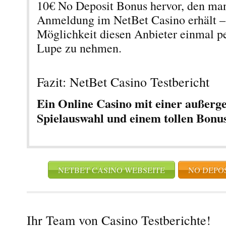
10€ No Deposit Bonus hervor, den man 
Anmeldung im NetBet Casino erhält – 
Möglichkeit diesen Anbieter einmal pe
Lupe zu nehmen.
Fazit: NetBet Casino Testbericht
Ein Online Casino mit einer außerg
Spielauswahl und einem tollen Bonu
NETBET CASINO WEBSEITE
NO DEPO
Ihr Team von Casino Testberichte!