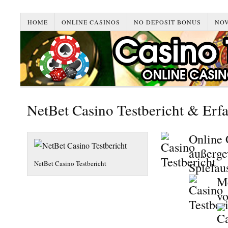
HOME
ONLINE CASINOS
NO DEPOSIT BONUS
NOV
NetBet Casino Testbericht & Erf
Online 
außerge
NetBet Casino Testbericht
Spielau
Me
vo