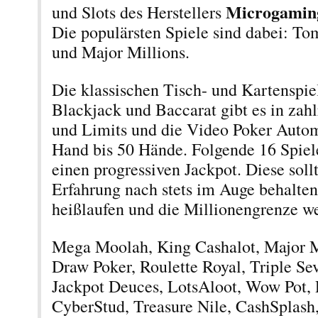
Microgamin
und Slots des Herstellers
Die populärsten Spiele sind dabei: To
und Major Millions.
Die klassischen Tisch- und Kartenspie
Blackjack und Baccarat gibt es in zah
und Limits und die Video Poker Autom
Hand bis 50 Hände. Folgende 16 Spiel
einen progressiven Jackpot. Diese soll
Erfahrung nach stets im Auge behalten,
heißlaufen und die Millionengrenze we
Mega Moolah, King Cashalot, Major M
Draw Poker, Roulette Royal, Triple Sev
Jackpot Deuces, LotsAloot, Wow Pot, 
CyberStud, Treasure Nile, CashSplash