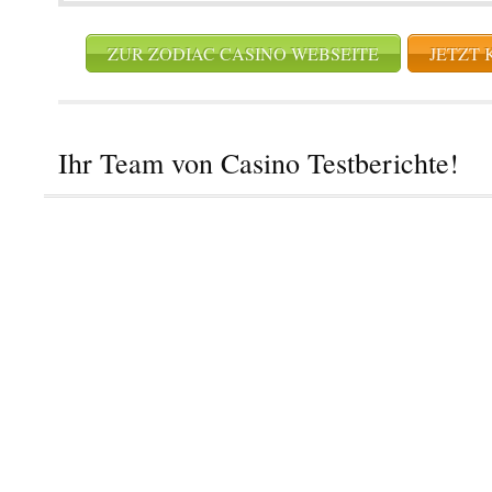
ZUR ZODIAC CASINO WEBSEITE
JETZT 
Ihr Team von Casino Testberichte!