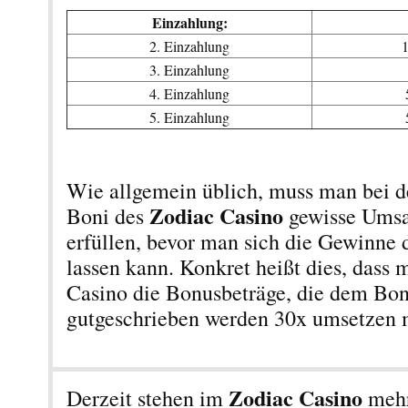
Einzahlung:
2. Einzahlung
3. Einzahlung
4. Einzahlung
5. Einzahlung
Wie allgemein üblich, muss man bei d
Zodiac Casino
Boni des
gewisse Umsa
erfüllen, bevor man sich die Gewinne 
lassen kann. Konkret heißt dies, dass
Casino die Bonusbeträge, die dem Bo
gutgeschrieben werden 30x umsetzen 
Zodiac Casino
Derzeit stehen im
mehr