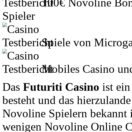
100€ Novoline Bon
Spieler
Spiele von Microg
Mobiles Casino un
Das
Futuriti Casino
ist ein
besteht und das hierzulande 
Novoline Spielern bekannt is
wenigen Novoline Online C