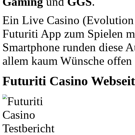
Gaming
und
GGS
.
Ein Live Casino (Evolutio
Futuriti App zum Spielen m
Smartphone runden diese Aus
allem kaum Wünsche offen 
Futuriti Casino Webseit