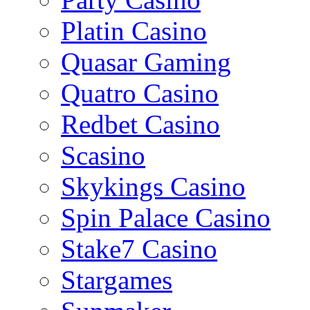
Platin Casino
Quasar Gaming
Quatro Casino
Redbet Casino
Scasino
Skykings Casino
Spin Palace Casino
Stake7 Casino
Stargames