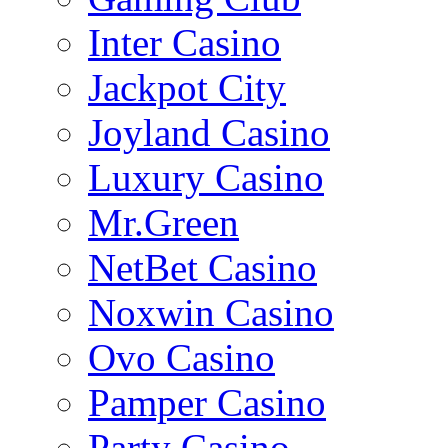
Inter Casino
Jackpot City
Joyland Casino
Luxury Casino
Mr.Green
NetBet Casino
Noxwin Casino
Ovo Casino
Pamper Casino
Party Casino