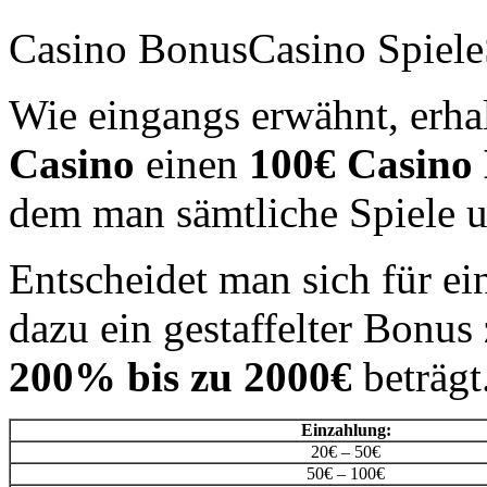
Casino Bonus
Casino Spiele
Wie eingangs erwähnt, erha
Casino
einen
100€ Casino
dem man sämtliche Spiele u
Entscheidet man sich für ei
dazu ein gestaffelter Bonus
200% bis zu 2000€
beträgt
Einzahlung:
20€ – 50€
50€ – 100€