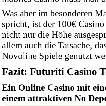
Was aber im besonderen Ma
spricht, ist der 100€ Casin
nicht nur die Höhe ausgespr
allem auch die Tatsache, da
Novoline Spiele genutzt we
Fazit: Futuriti Casino T
Ein Online Casino mit ein
einem attraktiven No Dep