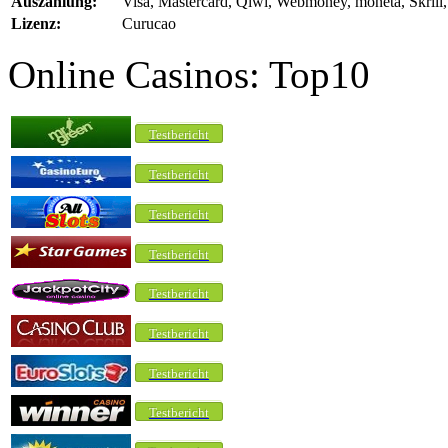
Auszahlung:
Visa, Mastercard, Qiwi, Webmoney, moneta, Skrill,
Lizenz:
Curucao
Online Casinos: Top10
Testbericht
Testbericht
Testbericht
Testbericht
Testbericht
Testbericht
Testbericht
Testbericht